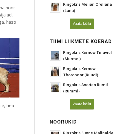
Ringokris Melian Orellana
na noor
(Lana)
ijalad,
ga, hästi
Vaata kõiki
TIIMI LIIKMETE KOERAD
Ringokris Kernow Tinuviel
(Murmel)
Ringokris Kernow
Thorondor (Ruudi)
Ringokris Anorien Rumil
(Rummi)
Vaata kõiki
me, hea
NOORUKID
Ringokris Sunne Malinalda