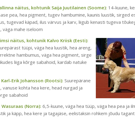
llinna näitus, kohtunik Saija Juutilainen (Soome):
14-kuune, ke
 isase pea, hea pigment, tugev hambumine, kaunis luustik, sirged es
us, tugevad käpad, ilus värvus ja karv, liigub kenasti tugeva tõuke
a, väga mahe iseloom
imsi näitus, kohtunik Kalvo Kriisk (Eesti):
urepärast tüüpi, väga hea luustik, hea areng,
orrektne hambumus, väga hea pigment, sirge
liikudes liiga kõrge sabahoid, kardab natuke
Karl-Erik Johansson (Rootsi):
Suurepärane
on, vanuse kohta hea kere, head nurgad ja
kõrge sabahoid
th Wasuraas (Norra):
6,5-kuune, väga hea tüüp, väga hea pea ja il
uustik ja käpp, hea kere ja tagajäse, eelistaksin rohkem jõudu tagant