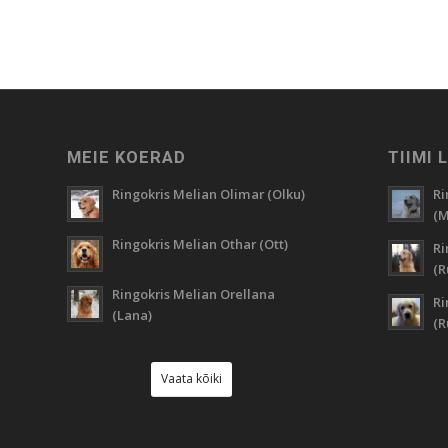
MEIE KOERAD
TIIMI 
Ringokris Melian Olimar (Olku)
Ri
(M
Ringokris Melian Othar (Ott)
Ri
(R
Ringokris Melian Orellana
Ri
(Lana)
(
Vaata kõiki