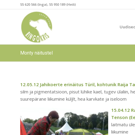
55 620 566 (Inga), 55 950 189 (Heili)
Uudise
Monty näitustel
12.05.12 Jahikoerte erinäitus Türil, kohtunik Raija 
silm ja pigmentatsioon, pisut lühike kael, tugev ülaliin, 
suurepärane liikumine küljlt, hea karvkate ja iseloom
15.04.12 R
Tenson (Ee
laitmatu üle
liikumine