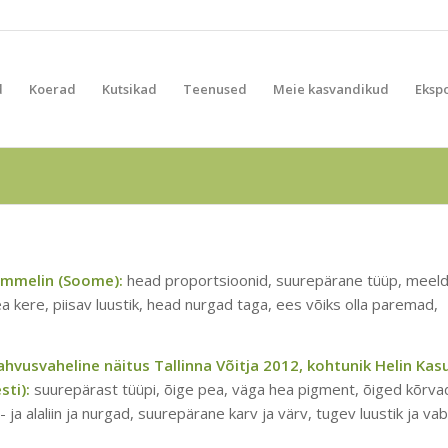
d
Koerad
Kutsikad
Teenused
Meie kasvandikud
Eksp
Tammelin (Soome):
head proportsioonid, suurepärane tüüp, meeld
hea kere, piisav luustik, head nurgad taga, ees võiks olla paremad,
ahvusvaheline näitus Tallinna Võitja 2012, kohtunik Helin Kas
sti):
suurepärast tüüpi, õige pea, väga hea pigment, õiged kõrva
- ja alaliin ja nurgad, suurepärane karv ja värv, tugev luustik ja va