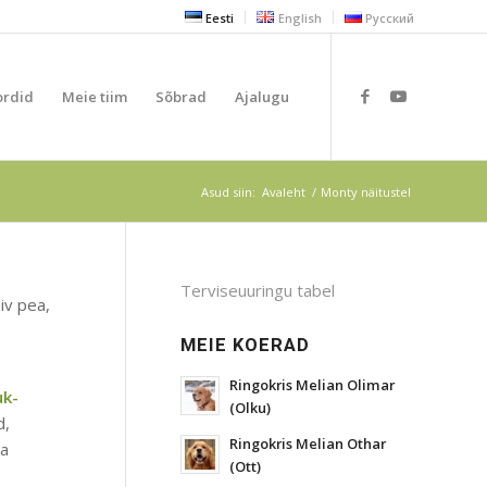
Eesti
English
Русский
ordid
Meie tiim
Sõbrad
Ajalugu
Asud siin:
Avaleht
/
Monty näitustel
Terviseuuringu tabel
iv pea,
MEIE KOERAD
Ringokris Melian Olimar
uk-
(Olku)
d,
Ringokris Melian Othar
ba
(Ott)