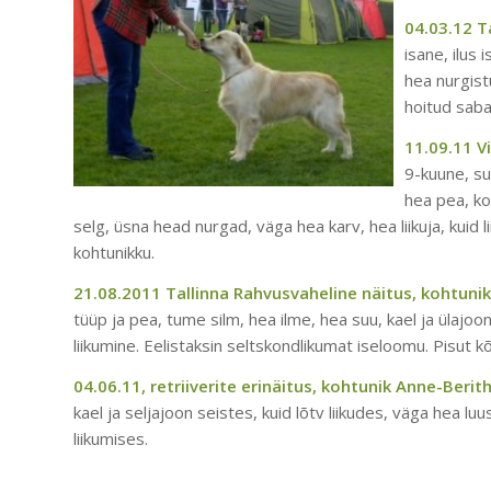
04.03.12 Ta
isane, ilus
hea nurgist
hoitud sab
11.09.11 Vi
9-kuune, su
hea pea, k
selg, üsna head nurgad, väga hea karv, hea liikuja, kuid 
kohtunikku.
21.08.2011 Tallinna Rahvusvaheline näitus, kohtunik 
tüüp ja pea, tume silm, hea ilme, hea suu, kael ja ülajo
liikumine. Eelistaksin seltskondlikumat iseloomu. Pisut 
04.06.11, retriiverite erinäitus, kohtunik Anne-Beri
kael ja seljajoon seistes, kuid lõtv liikudes, väga hea l
liikumises.