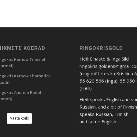
LIIKMETE KOERAD
RINGOKRISGOLD
Heili Einasto & Inga Sild
ngokris Kernow Tinuviel
ringokris.goldens@gmail.c
urmel)
(ning mõtetes ka Kristiina 
ngokris Kernow Thorondor
55 620 566 (Inga), 55 950
uudi)
(Heili)
ngokris Anorien Rumil
Rummi)
Heili speaks English and s
Russian, and a bit of Finnis
speaks Russian, Finnish
Vaata kõiki
and some English