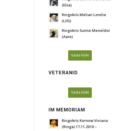
(Elsa)
Ringokris Melian Lorelie
(Lilli)
Ringokris Sunne Meneldor
(Aare)
Vaata kõiki
VETERANID
Vaata kõiki
IM MEMORIAM
Ringokris Kernow Viviana
(Ringa) 17.11.2010 –