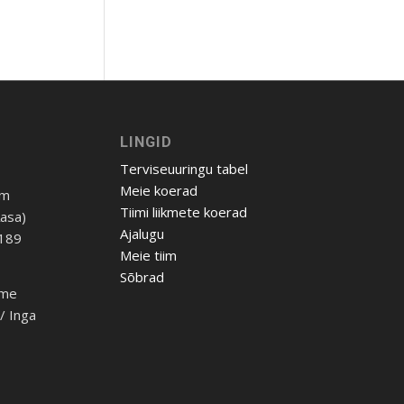
LINGID
Terviseuuringu tabel
Meie koerad
om
Tiimi liikmete koerad
Aasa)
Ajalugu
 189
Meie tiim
Sõbrad
ome
h/ Inga