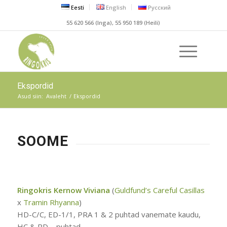
Eesti
English
Русский
55 620 566 (Inga), 55 950 189 (Heili)
Ekspordid
Asud siin:
Avaleht
/
Ekspordid
SOOME
Ringokris Kernow Viviana
(
Guldfund’s Careful Casillas
x
Tramin Rhyanna
)
HD-C/C, ED-1/1, PRA 1 & 2 puhtad vanemate kaudu,
HC & RD – puhtad