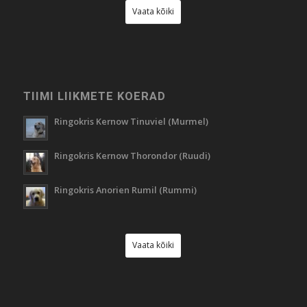
Vaata kõiki
TIIMI LIIKMETE KOERAD
Ringokris Kernow Tinuviel (Murmel)
Ringokris Kernow Thorondor (Ruudi)
Ringokris Anorien Rumil (Rummi)
Vaata kõiki