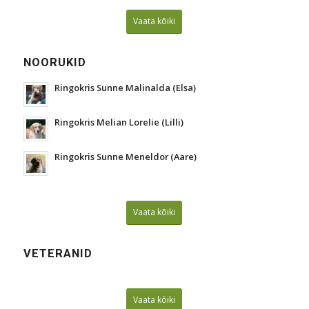
Vaata kõiki
NOORUKID
Ringokris Sunne Malinalda (Elsa)
Ringokris Melian Lorelie (Lilli)
Ringokris Sunne Meneldor (Aare)
Vaata kõiki
VETERANID
Vaata kõiki