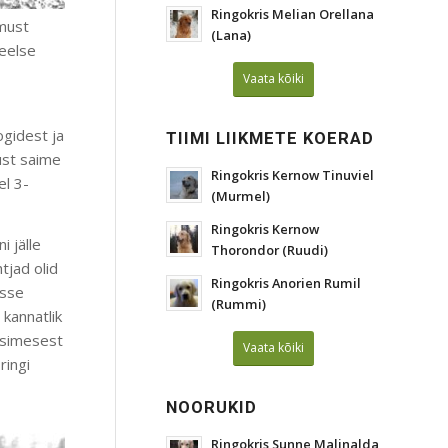
Ringokris Melian Orellana
 must
(Lana)
keelse
Vaata kõiki
ogidest ja
TIIMI LIIKMETE KOERAD
ust saime
Ringokris Kernow Tinuviel
el 3-
(Murmel)
Ringokris Kernow
i jälle
Thorondor (Ruudi)
tjad olid
Ringokris Anorien Rumil
isse
(Rummi)
 kannatlik
 esimesest
Vaata kõiki
ringi
NOORUKID
Ringokris Sunne Malinalda