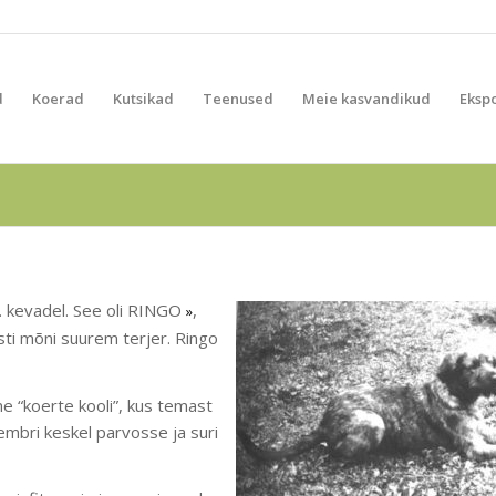
d
Koerad
Kutsikad
Teenused
Meie kasvandikud
Eksp
a. kevadel. See oli RINGO
,
»
asti mõni suurem terjer. Ringo
e “koerte kooli”, kus temast
tembri keskel parvosse ja suri