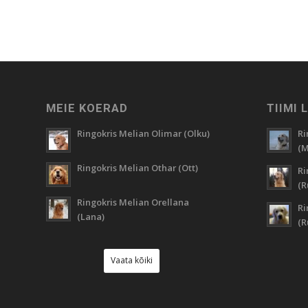
MEIE KOERAD
TIIMI 
Ringokris Melian Olimar (Olku)
Ri
(M
Ringokris Melian Othar (Ott)
Ri
(R
Ringokris Melian Orellana
Ri
(Lana)
(
Vaata kõiki