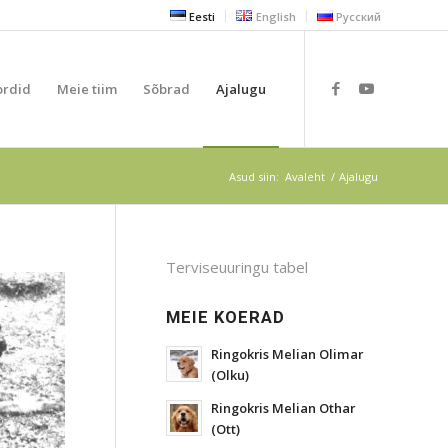
Eesti
English
Русский
ordid
Meie tiim
Sõbrad
Ajalugu
Asud siin:
Avaleht
/
Ajalugu
Terviseuuringu tabel
MEIE KOERAD
Ringokris Melian Olimar
(Olku)
Ringokris Melian Othar
(Ott)