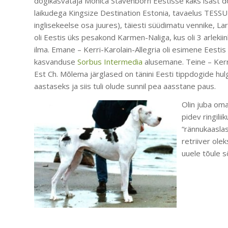
dogikasvataja Monica Stavenborn Eestisse kaks isast do
laikudega Kingsize Destination Estonia, tavaelus TESSU (
inglisekeelse osa juures), täiesti süüdimatu vennike, La
oli Eestis üks pesakond Karmen-Naliga, kus oli 3 arlekiin
ilma. Emane – Kerri-Karolain-Allegria oli esimene Eestis
kasvanduse
Sorbus Intermedia
alusemane. Teine – Kerri
Est Ch. Mõlema järglased on tänini Eesti tippdogide hu
aastaseks ja siis tuli olude sunnil pea aasstane paus.
Olin juba oma
pidev ringili
“rännukaaslas
retriiver ole
uuele tõule s