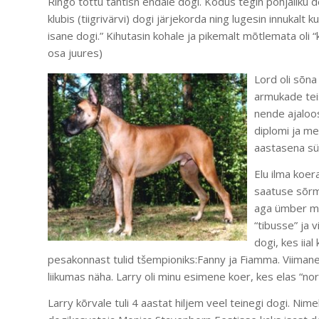
Ringo tõttu tahtisn endale dogi. Kodus tegin põhjaliku d
klubis (tiigrivärvi) dogi järjekorda ning lugesin innukalt
isane dogi.” Kihutasin kohale ja pikemalt mõtlemata oli 
osa juures)
Lord oli sõna
armukade tei
nende ajaloos
diplomi ja me
aastasena s
Elu ilma koer
saatuse sõrm 
aga ümber mõe
“tibusse” ja 
dogi, kes iia
pesakonnast tulid tšempioniks:Fanny ja Fiamma. Viimane
liikumas näha. Larry oli minu esimene koer, kes elas “no
Larry kõrvale tuli 4 aastat hiljem veel teinegi dogi. Nime