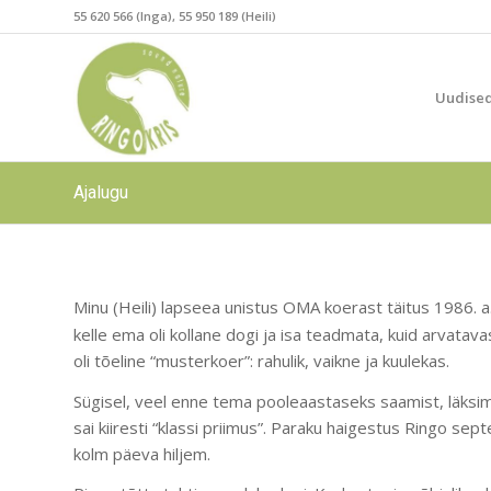
55 620 566 (Inga), 55 950 189 (Heili)
Uudise
Ajalugu
Minu (Heili) lapseea unistus OMA koerast täitus 1986. 
kelle ema oli kollane dogi ja isa teadmata, kuid arvatav
oli tõeline “musterkoer”: rahulik, vaikne ja kuulekas.
Sügisel, veel enne tema pooleaastaseks saamist, läksim
sai kiiresti “klassi priimus”. Paraku haigestus Ringo sep
kolm päeva hiljem.