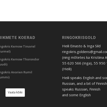
LIIKMETE KOERAD
RINGOKRISGOLD
Heili Einasto & Inga Sild
ngokris Kernow Tinuviel
ringokris.goldens@gmail.c
urmel)
(ning mõtetes ka Kristiina 
ngokris Kernow Thorondor
55 620 566 (Inga), 55 950
uudi)
(Heili)
ngokris Anorien Rumil
Rummi)
Heili speaks English and s
Russian, and a bit of Finnis
speaks Russian, Finnish
Vaata kõiki
and some English