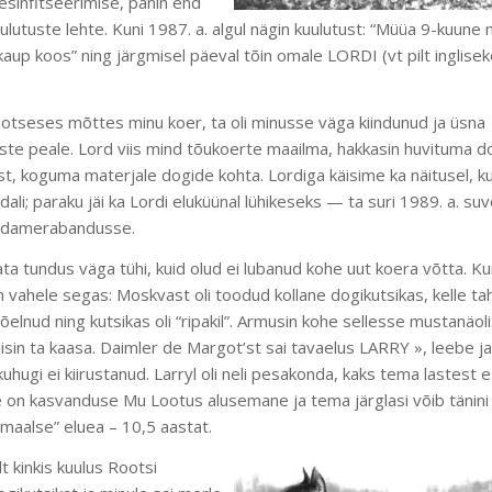
esinfitseerimise, panin end
 kuulutuste lehte. Kuni 1987. a. algul nägin kuulutust: “Müüa 9-kuune
“kaup koos” ning järgmisel päeval tõin omale LORDI (vt pilt inglise
 otseses mõttes minu koer, ta oli minusse väga kiindunud ja üsna
ste peale. Lord viis mind tõukoerte maailma, hakkasin huvituma d
t, koguma materjale dogide kohta. Lordiga käisime ka näitusel, k
dali; paraku jäi ka Lordi eluküünal lühikeseks — ta suri 1989. a. suv
üdamerabandusse.
ata tundus väga tühi, kuid olud ei lubanud kohe uut koera võtta. Kun
vahele segas: Moskvast oli toodud kollane dogikutsikas, kelle tah
lnud ning kutsikas oli “ripakil”. Armusin kohe sellesse mustanäol
viisin ta kaasa. Daimler de Margot’st sai tavaelus LARRY », leebe ja
l kuhugi ei kiirustanud. Larryl oli neli pesakonda, kaks tema lastest
 on kasvanduse Mu Lootus alusemane ja tema järglasi võib tänini 
rmaalse” eluea – 10,5 aastat.
lt kinkis kuulus Rootsi