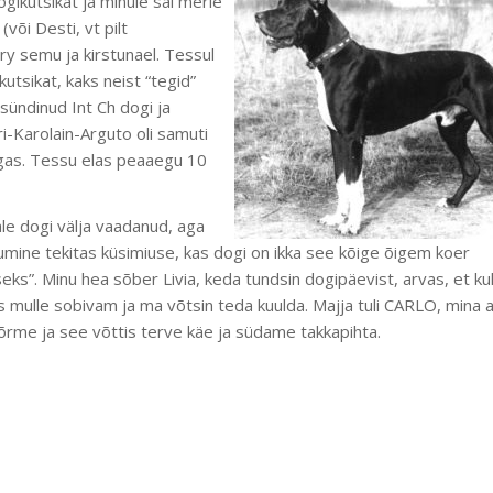
gikutsikat ja minule sai merle
või Desti, vt pilt
rry semu ja kirstunael. Tessul
kutsikat, kaks neist “tegid”
 sündinud Int Ch dogi ja
-Karolain-Arguto oli samuti
lgas. Tessu elas peaaegu 10
le dogi välja vaadanud, aga
ikumine tekitas küsimiuse, kas dogi on ikka see kõige õigem koer
eks”. Minu hea sõber Livia, keda tundsin dogipäevist, arvas, et ku
ks mulle sobivam ja ma võtsin teda kuulda. Majja tuli CARLO, mina 
õrme ja see võttis terve käe ja südame takkapihta.