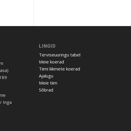
LINGID
Terviseuuringu tabel
Meie koerad
om
Tiimi liikmete koerad
Aasa)
Ajalugu
 189
Meie tiim
Sõbrad
ome
h/ Inga