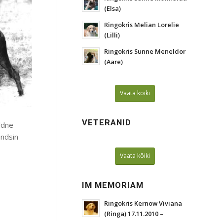
(Elsa)
Ringokris Melian Lorelie
(Lilli)
Ringokris Sunne Meneldor
(Aare)
Vaata kõiki
VETERANID
ldne
andsin
Vaata kõiki
IM MEMORIAM
Ringokris Kernow Viviana
(Ringa) 17.11.2010 –