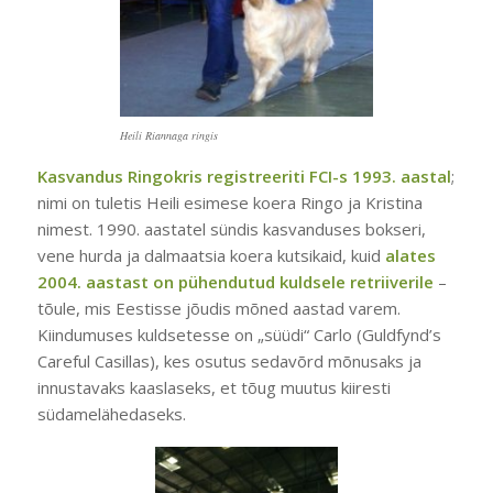
Heili Riannaga ringis
Kasvandus Ringokris registreeriti FCI-s 1993. aastal
;
nimi on tuletis Heili esimese koera Ringo ja Kristina
nimest. 1990. aastatel sündis kasvanduses bokseri,
vene hurda ja dalmaatsia koera kutsikaid, kuid
alates
2004. aastast on pühendutud kuldsele retriiverile
–
tõule, mis Eestisse jõudis mõned aastad varem.
Kiindumuses kuldsetesse on „süüdi“ Carlo (Guldfynd’s
Careful Casillas), kes osutus sedavõrd mõnusaks ja
innustavaks kaaslaseks, et tõug muutus kiiresti
südamelähedaseks.