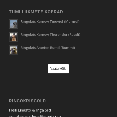
TIIMI LIIKMETE KOERAD
Ringokris Kernow Tinuviel (Murmel)
Ringokris Kernow Thorondor (Ruudi)
Ringokris Anorien Rumil (Rummi)
Vaata kõiki
RINGOKRISGOLD
Heili Einasto & Inga Sild
ringokris.goldens@gmail.com