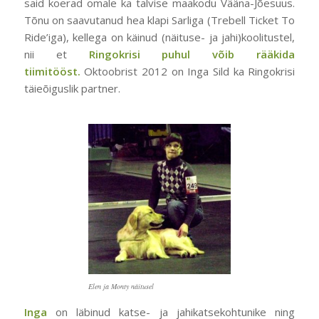
said koerad omale ka talvise maakodu Vääna-Jõesuus.
Tõnu on saavutanud hea klapi Sarliga (Trebell Ticket To
Ride’iga), kellega on käinud (näituse- ja jahi)koolitustel,
nii et
Ringokrisi puhul võib rääkida
tiimitööst.
Oktoobrist 2012 on Inga Sild ka Ringokrisi
täieõiguslik partner.
Elen ja Monty näitusel
Inga
on läbinud katse- ja jahikatsekohtunike ning