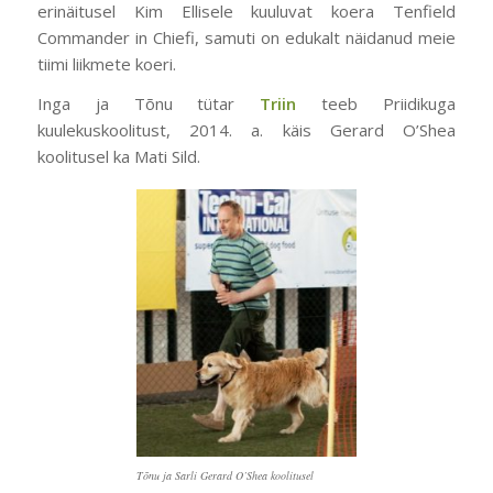
erinäitusel Kim Ellisele kuuluvat koera Tenfield
Commander in Chiefi, samuti on edukalt näidanud meie
tiimi liikmete koeri.
Inga ja Tõnu tütar
Triin
teeb Priidikuga
kuulekuskoolitust, 2014. a. käis Gerard O’Shea
koolitusel ka Mati Sild.
Tõnu ja Sarli Gerard O’Shea koolitusel