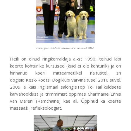
Parim paar kuldsete retriiverite erinäitusel 2014
Heili on olnud ringikorraldaja a.-st 1990, teinud läbi
koerte kohtunike kursused (kuid ei ole kohtunik) ja on
hinnanud koeri mitteametlikel näitustel, sh
dogisid Kesk-Rootsi Dogiklubi värvinäitusel 2010 suvel.
2009. a. käis Inglismaal salongisTop To Tail kuldsete
karvahooldust ja trimmimist õppimas Charmaine Ennis
van Mareni (Ramchaine) käe all. Õppinud ka koerte
massaaži, refleksoloogiat.