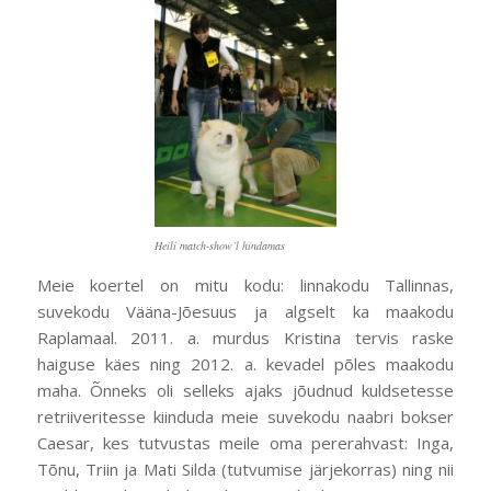
Heili match-show’l hindamas
Meie koertel on mitu kodu: linnakodu Tallinnas,
suvekodu Vääna-Jõesuus ja algselt ka maakodu
Raplamaal. 2011. a. murdus Kristina tervis raske
haiguse käes ning 2012. a. kevadel põles maakodu
maha. Õnneks oli selleks ajaks jõudnud kuldsetesse
retriiveritesse kiinduda meie suvekodu naabri bokser
Caesar, kes tutvustas meile oma pererahvast: Inga,
Tõnu, Triin ja Mati Silda (tutvumise järjekorras) ning nii