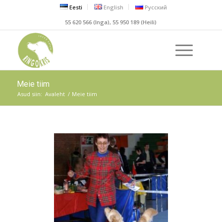
Eesti
English
Русский
55 620 566 (Inga), 55 950 189 (Heili)
Meie tiim
Asud siin:
Avaleht
/
Meie tiim