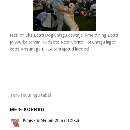
Heili on üks Eesti Dogiühingu asutajaliikmeid ning Eesti
ja Suurbritannia Kuldsete Retriiverite Tõuühingu liige;
koos Kristinaga EKL-i tähtajatud liikmed.
Terviseuuringu tabel
MEIE KOERAD
Ringokris Melian Olimar (Olku)