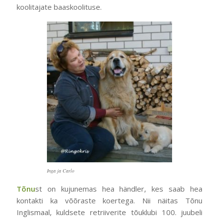
koolitajate baaskoolituse.
Inga ja Carlo
Tõnu
st on kujunemas hea händler, kes saab hea
kontakti ka võõraste koertega. Nii näitas Tõnu
Inglismaal, kuldsete retriiverite tõuklubi 100. juubeli