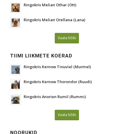
Ringokris Melian Othar (Ott)
Ringokris Melian Orellana (Lana)
Vaata kõiki
TIIMI LIIKMETE KOERAD
Ringokris Kernow Tinuviel (Murmel)
Ringokris Kernow Thorondor (Ruudi)
Ringokris Anorien Rumil (Rummi)
Vaata kõiki
NOORUKID