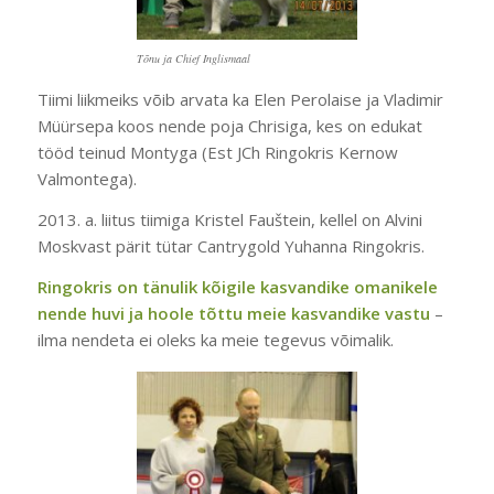
Tõnu ja Chief Inglismaal
Tiimi liikmeiks võib arvata ka Elen Perolaise ja Vladimir
Müürsepa koos nende poja Chrisiga, kes on edukat
tööd teinud Montyga (Est JCh Ringokris Kernow
Valmontega).
2013. a. liitus tiimiga Kristel Fauštein, kellel on Alvini
Moskvast pärit tütar Cantrygold Yuhanna Ringokris.
Ringokris on tänulik kõigile kasvandike omanikele
nende huvi ja hoole tõttu meie kasvandike vastu
–
ilma nendeta ei oleks ka meie tegevus võimalik.