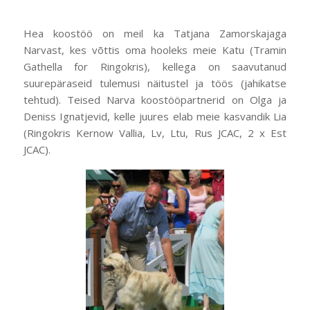
Hea koostöö on meil ka Tatjana Zamorskajaga
Narvast, kes võttis oma hooleks meie Katu (Tramin
Gathella for Ringokris), kellega on saavutanud
suurepäraseid tulemusi näitustel ja töös (jahikatse
tehtud). Teised Narva koostööpartnerid on Olga ja
Deniss Ignatjevid, kelle juures elab meie kasvandik Lia
(Ringokris Kernow Vallia, Lv, Ltu, Rus JCAC, 2 x Est
JCAC).