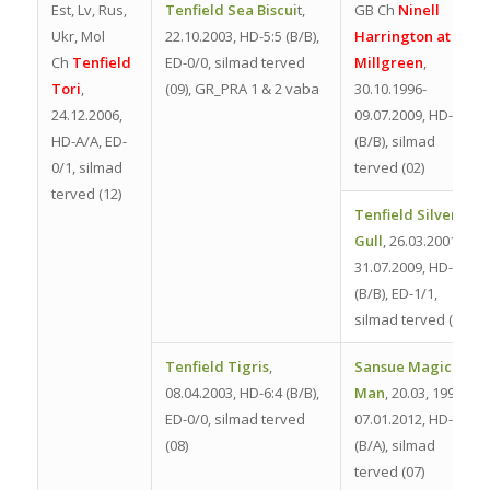
Est, Lv, Rus,
Tenfield Sea Biscui
t,
GB Ch
Ninell
Ukr, Mol
22.10.2003, HD-5:5 (B/B),
Harrington at
Ch
Tenfield
ED-0/0, silmad terved
Millgreen
,
Tori
,
(09), GR_PRA 1 & 2 vaba
30.10.1996-
24.12.2006,
09.07.2009, HD-8:6
HD-A/A, ED-
(B/B), silmad
0/1, silmad
terved (02)
terved (12)
Tenfield Silver
Gull
, 26.03.2001-
31.07.2009, HD-4:5
(B/B), ED-1/1,
silmad terved (09)
Tenfield Tigris
,
Sansue Magic
08.04.2003, HD-6:4 (B/B),
Man
, 20.03, 1997-
ED-0/0, silmad terved
07.01.2012, HD-6:3
(08)
(B/A), silmad
terved (07)