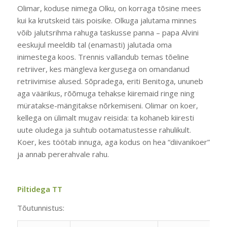
Olimar, koduse nimega Olku, on korraga tõsine mees
kui ka krutskeid täis poisike. Olkuga jalutama minnes
võib jalutsrihma rahuga taskusse panna – papa Alvini
eeskujul meeldib tal (enamasti) jalutada oma
inimestega koos. Trennis vallandub temas tõeline
retriiver, kes mängleva kergusega on omandanud
retriivimise alused. Sõpradega, eriti Benitoga, ununeb
aga väärikus, rõõmuga tehakse kiiremaid ringe ning
müratakse-mängitakse nõrkemiseni. Olimar on koer,
kellega on ülimalt mugav reisida: ta kohaneb kiiresti
uute oludega ja suhtub ootamatustesse rahulikult.
Koer, kes töötab innuga, aga kodus on hea “diivanikoer”
ja annab pererahvale rahu.
Piltidega TT
Tõutunnistus: