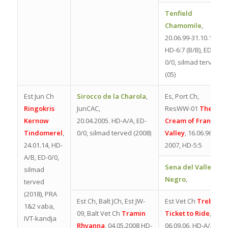
Tenfield
Chamomile
,
20.06.99-31.10.11,
HD-6:7 (B/B), ED-
0/0, silmad terved
(05)
Est Jun Ch
Sirocco de la Charola
,
Es, Port Ch,
Ringokris
JunCAC,
ResWW-01
The
Kernow
20.04.2005. HD-A/A, ED-
Cream of Francos
Tindomerel
,
0/0, silmad terved (2008)
Valley
, 16.06.96-
24.01.14, HD-
2007, HD-5:5
A/B, ED-0/0,
Sena del Valle
silmad
Negro
,
terved
(2018), PRA
Est Ch, Balt JCh, Est JW-
Est Vet Ch
Trebell
1&2 vaba,
09, Balt Vet Ch
Tramin
Ticket to Ride
,
IVT-kandja
Rhyanna
, 04.05.2008 HD-
06.09.06, HD-A/A;