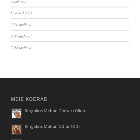
pesakond.
Uudised 2021
2020 uudised
2019 uudised
2018 uudised
MEIE KOERAD
Ringokris Melian Olimar (Olku)
Ringokris Melian Othar (Ott)