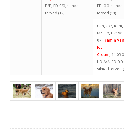
B/B, ED-0/0, silmad
ED- 0:0; silmad
terved (12)
terved (11)
Can, Ukr, Rom,
Mol Ch, Ukr W-
07
Tramin Vanilla
Ice-
Cream
,
11.05.05,
HD-A/A; ED-0:0;
silmad terved (08)