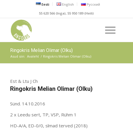
Eesti
English
Русский
55 620 566 (Inga), 55 950 189 (Heili)
Ringokris Melian Olimar (Olku)
Asud siin:
Avaleht
/
Ringokris Melian Olimar (Olku)
Est & Ltu J Ch
Ringokris Melian Olimar (Olku)
Sünd. 14.10.2016
2 x Leedu sert, TP, VSP, Rühm 1
HD-A/A, ED-0/0, slmad terved (2018)