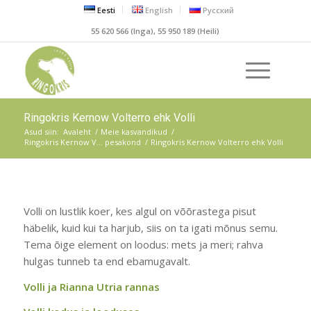
Eesti
English
Русский
55 620 566 (Inga), 55 950 189 (Heili)
Ringokris Kernow Volterro ehk Volli
Asud siin:
Avaleht
/
Meie kasvandikud
/
Ringokris Kernow V… pesakond
/
Ringokris Kernow Volterro ehk Volli
Volli on lustlik koer, kes algul on võõrastega pisut
häbelik, kuid kui ta harjub, siis on ta igati mõnus semu.
Tema õige element on loodus: mets ja meri; rahva
hulgas tunneb ta end ebamugavalt.
Volli ja Rianna Utria rannas