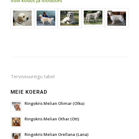
Volli kodus ja looduses
Terviseuuringu tabel
MEIE KOERAD
Ringokris Melian Olimar (Olku)
Ringokris Melian Othar (Ott)
Ringokris Melian Orellana (Lana)