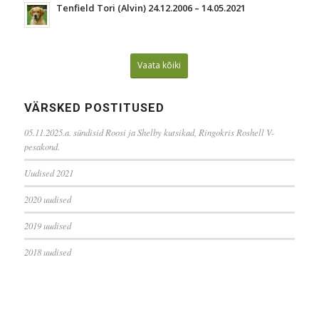
Tenfield Tori (Alvin) 24.12.2006 – 14.05.2021
Vaata kõiki
VÄRSKED POSTITUSED
05.11.2025.a. sündisid Roosi ja Shelby kutsikad, Ringokris Roshell V-
pesakond.
Uudised 2021
2020 uudised
2019 uudised
2018 uudised