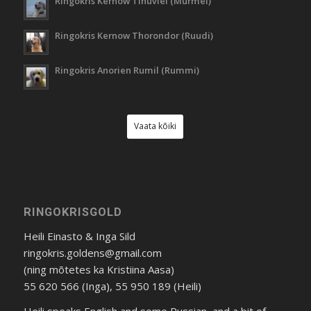
Ringokris Kernow Tinuviel (Murmel)
Ringokris Kernow Thorondor (Ruudi)
Ringokris Anorien Rumil (Rummi)
Vaata kõiki
RINGOKRISGOLD
Heili Einasto & Inga Sild
ringokris.goldens@gmail.com
(ning mõtetes ka Kristiina Aasa)
55 620 566 (Inga), 55 950 189 (Heili)