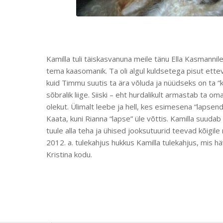
Kamilla tuli täiskasvanuna meile tänu Ella Kasmannil
tema kaasomanik. Ta oli algul kuldsetega pisut ettev
kuid Timmu suutis ta ära võluda ja nüüdseks on ta 
sõbralik liige. Siiski – eht hurdalikult armastab ta om
olekut. Ülimalt leebe ja hell, kes esimesena “lapsen
Kaata, kuni Rianna “lapse” üle võttis. Kamilla suudab
tuule alla teha ja ühised jooksutuurid teevad kõigile
2012. a. tulekahjus hukkus Kamilla tulekahjus, mis hä
Kristina kodu.