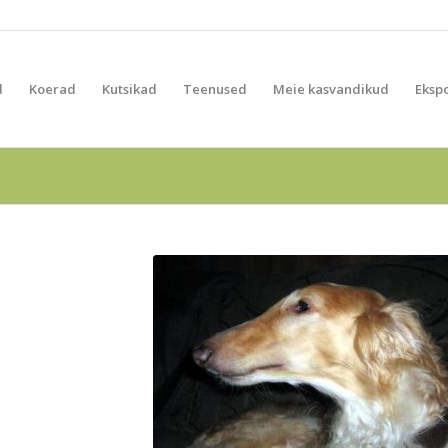
d
Koerad
Kutsikad
Teenused
Meie kasvandikud
Eksp