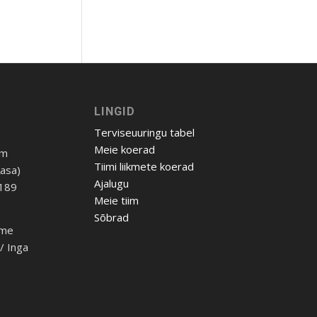
LINGID
Terviseuuringu tabel
Meie koerad
om
Tiimi liikmete koerad
Aasa)
Ajalugu
 189
Meie tiim
Sõbrad
ome
h/ Inga