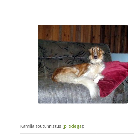
Kamilla tõutunnistus (
piltidega
):