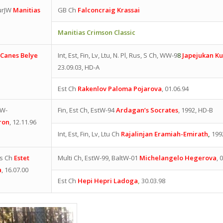
urJW
Manitias
GB Ch
Falconcraig Krassai
Manitias Crimson Classic
s Canes Belye
Int, Est, Fin, Lv, Ltu, N. Pl, Rus, S Ch, WW-9
8
Japejukan Ku
23.09.03, HD-A
Est Ch
Rakenlov Paloma Pojarova
, 01.06.94
vW-
Fin, Est Ch, EstW-94
Ardagan’s Socrates
, 1992, HD-B
ron
, 12.11.96
Int, Est, Fin, Lv, Ltu Ch
Rajalinjan Eramiah-Emirath
,
199
Rus Ch
Estet
Multi Ch, EstW-99, BaltW-01
Michelangelo Hegerova
, 
a
, 16.07.00
Est Ch
Hepi Hepri Ladoga
,
30.03.98