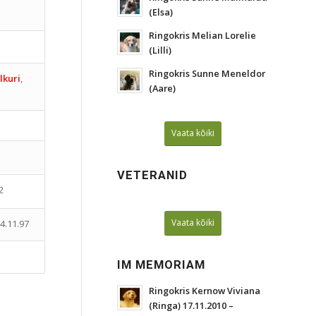
(Elsa)
Ringokris Melian Lorelie
(Lilli)
Ringokris Sunne Meneldor
lkuri
,
(Aare)
Vaata kõiki
VETERANID
2
Vaata kõiki
04.11.97
IM MEMORIAM
Ringokris Kernow Viviana
(Ringa) 17.11.2010 –