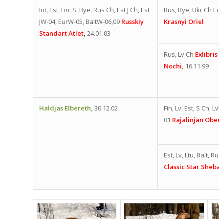
Int, Est, Fin, S, Bye, Rus Ch, Est J Ch, Est
Rus, Bye, Ukr Ch E
JW-04, EurW-05, BaltW-06,09
Russkiy
Krasnyi Oriel
Standart Atlet
,
24.01.03
Rus, Lv Ch
Exlibri
Nochi
,
16.11.99
Haldjas Elbereth,
30.12.02
Fin, Lv, Est, S Ch, L
01
Rajalinjan Obe
Est, Lv, Ltu, Balt, 
Classic Star Sheb