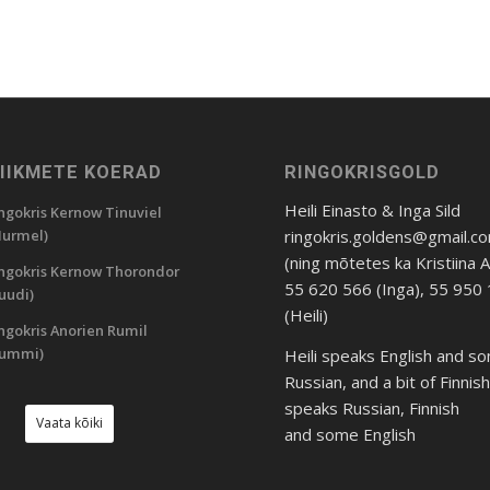
LIIKMETE KOERAD
RINGOKRISGOLD
Heili Einasto & Inga Sild
ngokris Kernow Tinuviel
ringokris.goldens@gmail.c
urmel)
(ning mõtetes ka Kristiina 
ngokris Kernow Thorondor
55 620 566 (Inga), 55 950
uudi)
(Heili)
ngokris Anorien Rumil
Rummi)
Heili speaks English and s
Russian, and a bit of Finnis
speaks Russian, Finnish
Vaata kõiki
and some English