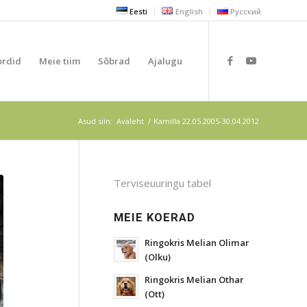
Eesti
English
Русский
ordid
Meie tiim
Sõbrad
Ajalugu
Asud siin:
Avaleht
/
Kamilla 22.05.2005-30.04.2012
Terviseuuringu tabel
MEIE KOERAD
Ringokris Melian Olimar
(Olku)
Ringokris Melian Othar
(Ott)