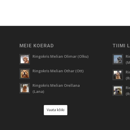
MEIE KOERAD
TIIMI 
Ringokris Melian Olimar (Olku)
Ri
(M
Ringokris Melian Othar (Ott)
Ri
(R
Ringokris Melian Orellana
Ri
(Lana)
(
Vaata kõiki