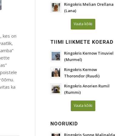
Ringokris Melian Orellana
(Lana)
Vaata kõiki
e, kes on
TIIMI LIIKMETE KOERAD
aatlik,
“kamba”
Ringokris Kernow Tinuviel
aette
(Murmel)
das”
Ringokris Kernow
 poistele
Thorondor (Ruudi)
 rõõmu.
Ringokris Anorien Rumil
vitas ka
(Rummi)
Vaata kõiki
NOORUKID
Ringokris Sunne Malinalda