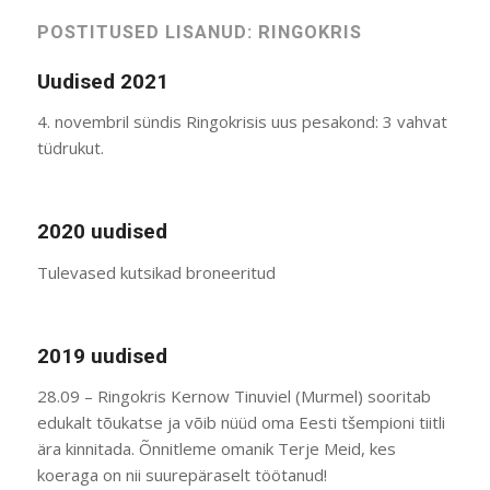
POSTITUSED LISANUD: RINGOKRIS
Uudised 2021
4. novembril sündis Ringokrisis uus pesakond: 3 vahvat
tüdrukut.
2020 uudised
Tulevased kutsikad broneeritud
2019 uudised
28.09 – Ringokris Kernow Tinuviel (Murmel) sooritab
edukalt tõukatse ja võib nüüd oma Eesti tšempioni tiitli
ära kinnitada. Õnnitleme omanik Terje Meid, kes
koeraga on nii suurepäraselt töötanud!