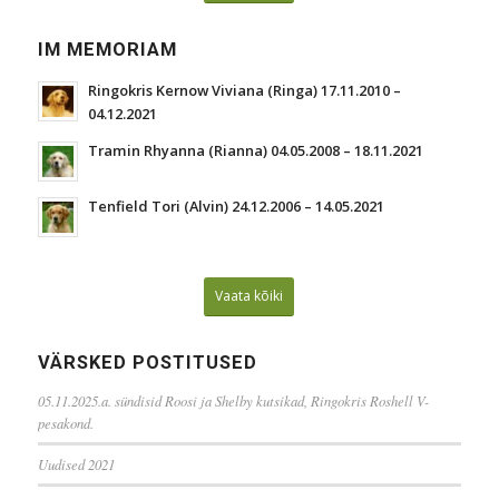
IM MEMORIAM
Ringokris Kernow Viviana (Ringa) 17.11.2010 –
04.12.2021
Tramin Rhyanna (Rianna) 04.05.2008 – 18.11.2021
Tenfield Tori (Alvin) 24.12.2006 – 14.05.2021
Vaata kõiki
VÄRSKED POSTITUSED
05.11.2025.a. sündisid Roosi ja Shelby kutsikad, Ringokris Roshell V-
pesakond.
Uudised 2021