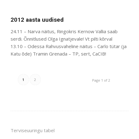
2012 aasta uudised
24.11 – Narva näitus, Ringokris Kernow Vallia saab
serdi. Õnnitlused Olga Ignatjevale! Vt pilti kõrval
13.10 – Odessa Rahvusvaheline näitus – Carlo tütar (ja
Katu õde) Tramin Grenada – TP, sert, CaCIB!
1
2
Page 1 of 2
Terviseuuringu tabel