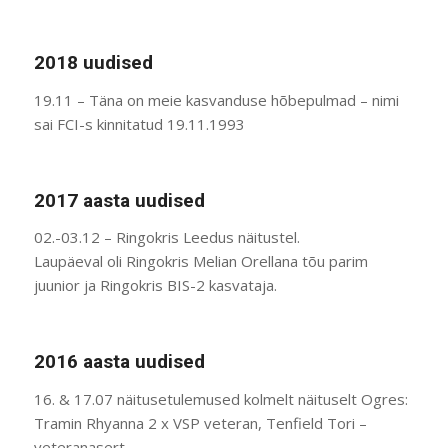
2018 uudised
19.11 – Täna on meie kasvanduse hõbepulmad – nimi
sai FCI-s kinnitatud 19.11.1993
2017 aasta uudised
02.-03.12 – Ringokris Leedus näitustel.
Laupäeval oli Ringokris Melian Orellana tõu parim
juunior ja Ringokris BIS-2 kasvataja.
2016 aasta uudised
16. & 17.07 näitusetulemused kolmelt näituselt Ogres:
Tramin Rhyanna 2 x VSP veteran, Tenfield Tori –
veteranasert…