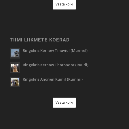
Vaata kõiki
TIIMI LIIKMETE KOERAD
Ringokris Kernow Tinuviel (Murmel)
Ringokris Kernow Thorondor (Ruudi)
Ringokris Anorien Rumil (Rummi)
Vaata kõiki