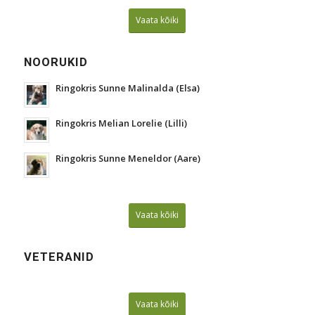
Vaata kõiki
NOORUKID
Ringokris Sunne Malinalda (Elsa)
Ringokris Melian Lorelie (Lilli)
Ringokris Sunne Meneldor (Aare)
Vaata kõiki
VETERANID
Vaata kõiki