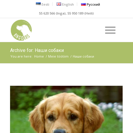
Eesti
English
Русский
55 620 566 (Inga), 55 950 189 (Heili)
Archive for: Наши собаки
You are here:
Home
/
Meie töötiim
/
Наши собаки