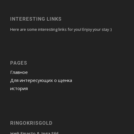
INTERESTING LINKS
Here are some interesting links for you! Enjoy your stay :)
PAGES
Главное
Для интересующих о щенка
история
RINGOKRISGOLD
Heili Einasto & Inga Sild