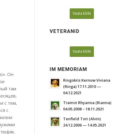
Vaata kõiki
VETERANID
Vaata kõiki
IM MEMORIAM
о». Он
Ringokris Kernow Viviana
ои
(Ringa) 17.11.2010 —
тый там
04.12.2021
месяцев,
и с тем,
Tramin Rhyanna (Rianna)
04.05.2008 – 18.11.2021
ся с
 жизни
Tenfield Tori (Alvin)
 чужими
24.12.2006 — 14.05.2021
 тюфяк.