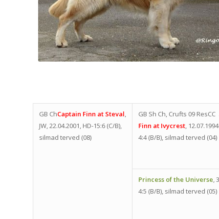
GB Ch
Captain Finn at Steval
,
GB Sh Ch, Crufts 09 ResCC
JW, 22.04.2001, HD-15:6 (C/B),
Finn at Ivycrest
, 12.07.199
silmad terved (08)
4:4 (B/B), silmad terved (04)
Princess of the Universe
, 
4:5 (B/B), silmad terved (05)