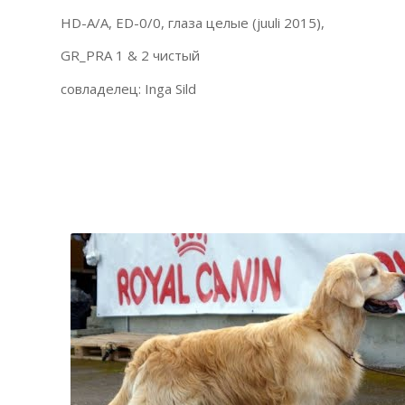
HD-A/A, ED-0/0, глаза целые (juuli 2015),
GR_PRA 1 & 2 чистый
совладелец: Inga Sild