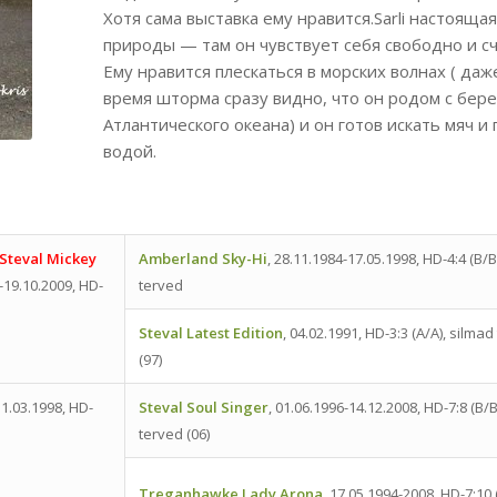
Хотя сама выставка ему нравится.Sarli настоящая
природы — там он чувствует себя свободно и сч
Ему нравится плескаться в морских волнах ( даж
время шторма сразу видно, что он родом с бере
Атлантического океана) и он готов искать мяч и
водой.
Steval Mickey
Amberland Sky-Hi
, 28.11.1984-17.05.1998, HD-4:4 (B/B
4-19.10.2009, HD-
terved
Steval Latest Edition
, 04.02.1991, HD-3:3 (A/A), silma
(97)
31.03.1998, HD-
Steval Soul Singer
, 01.06.1996-14.12.2008, HD-7:8 (B/B
terved (06)
Treganhawke Lady Arona
, 17.05.1994-2008, HD-7:10 