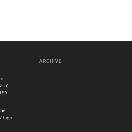
ARCHIVE
om
Aasa)
 189
ome
h/ Inga