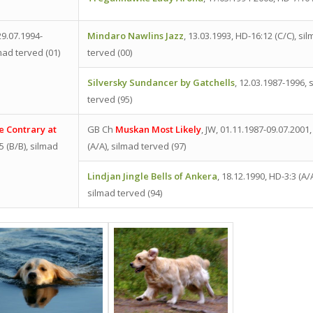
 29.07.1994-
Mindaro Nawlins Jazz
, 13.03.1993, HD-16:12 (C/C), si
lmad terved (01)
terved (00)
Silversky Sundancer by Gatchells
, 12.03.1987-1996, 
terved (95)
e Contrary at
GB Ch
Muskan Most Likely
, JW, 01.11.1987-09.07.2001,
5 (B/B), silmad
(A/A), silmad terved (97)
Lindjan Jingle Bells of Ankera
, 18.12.1990, HD-3:3 (A/A
silmad terved (94)