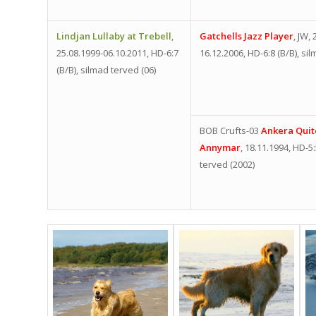
Lindjan Lullaby at Trebell
,
Gatchells Jazz Player
, JW,
25.08.1999-06.10.2011, HD-6:7
16.12.2006, HD-6:8 (B/B), si
(B/B), silmad terved (06)
BOB Crufts-03
Ankera Quit
Annymar
, 18.11.1994, HD-5:
terved (2002)