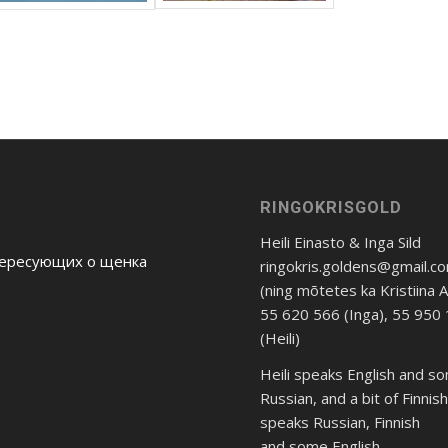
RINGOKRISGOLD
Heili Einasto & Inga Sild
тересующих о щенка
ringokris.goldens@gmail.c
(ning mõtetes ka Kristiina 
55 620 566 (Inga), 55 950
(Heili)
Heili speaks English and s
Russian, and a bit of Finnis
speaks Russian, Finnish
and some English