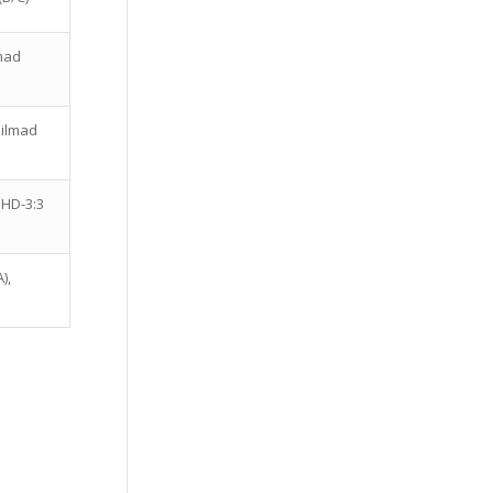
lmad
silmad
 HD-3:3
),