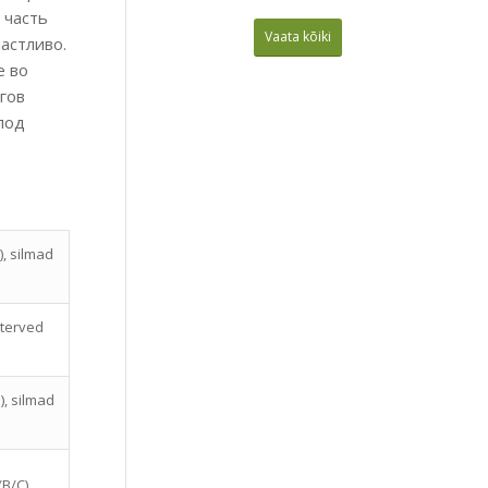
 часть
Vaata kõiki
астливо.
е во
гов
 под
), silmad
d terved
), silmad
(B/C)