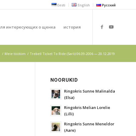
Eesti
English
Русский
ля интересующих о щенка
история
e
/
Meie töötiim
/
Trebell Ticket To Ride (Sarli) 06.09-2006 — 20.12.2019
NOORUKID
Ringokris Sunne Malinalda
(Elsa)
Ringokris Melian Lorelie
(Lilli)
Ringokris Sunne Meneldor
(Aare)