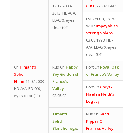
17.12.2000-
Cute
,
22. 07.1997
2013, HD-A/A,
Est Vet Ch, Est Vet
ED-0/0, eyes
W-07
Impayables
clear (06)
Strong Solero
,
03.08.1998, HD-
A/A, ED-0/0, eyes
clear (04)
Ch
Timantti
Rus Ch
Happy
Port Ch
Royal Oak
Solid
Boy Golden of
of Franco’s Valley
Ellinn
,
11.07.2003,
Franco’s
Port Ch
Chrys-
HD-A/A, ED-0/0,
Valley
,
Haefen Heidi’s
eyes clear (11)
03.05.02
Legacy
Timantti
Rus Ch
Sand
Solid
Pipper Of
Blanchenege
,
Francos Valley