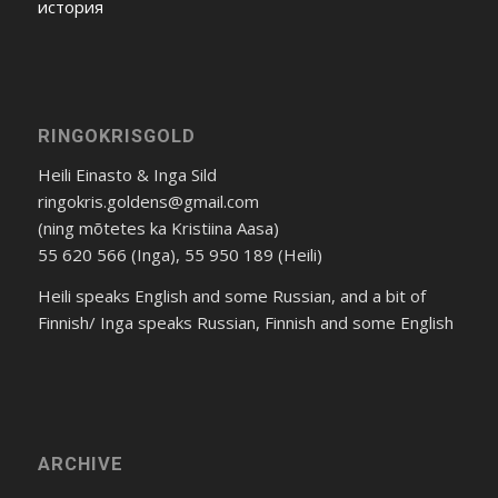
история
RINGOKRISGOLD
Heili Einasto & Inga Sild
ringokris.goldens@gmail.com
(ning mõtetes ka Kristiina Aasa)
55 620 566 (Inga), 55 950 189 (Heili)
Heili speaks English and some Russian, and a bit of
Finnish/ Inga speaks Russian, Finnish and some English
ARCHIVE