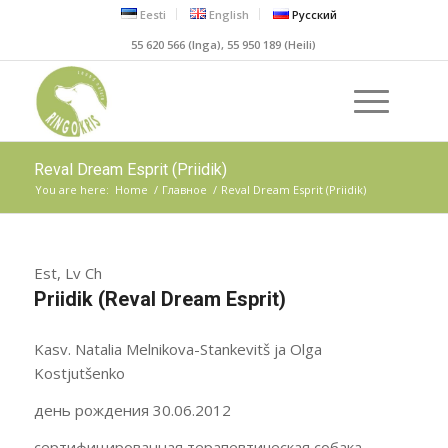
Eesti
English
Русский
55 620 566 (Inga), 55 950 189 (Heili)
Reval Dream Esprit (Priidik)
You are here:
Home
/
Главное
/
Reval Dream Esprit (Priidik)
Est, Lv Ch
Priidik (Reval Dream Esprit)
Kasv. Natalia Melnikova-Stankevitš ja Olga
Kostjutšenko
день рождения 30.06.2012
сертифицированная терапевтическая собака