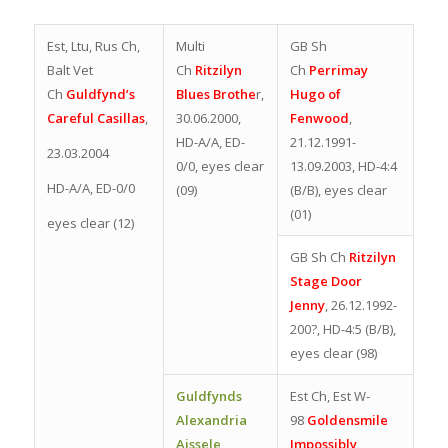
Est, Ltu, Rus Ch,
Multi
GB Sh
Balt Vet
Ch
Ritzilyn
Ch
Perrimay
Ch
Guldfynd’s
Blues Brothe
r,
Hugo of
Careful Casillas
,
30.06.2000,
Fenwood
,
HD-A/A, ED-
21.12.1991-
23.03.2004
0/0, eyes clear
13.09.2003, HD-4:4
HD-A/A, ED-0/0
(09)
(B/B), eyes clear
(01)
eyes clear (12)
GB Sh Ch
Ritzilyn
Stage Door
Jenny
, 26.12.1992-
200?, HD-4:5 (B/B),
eyes clear (98)
Guldfynds
Est Ch, Est W-
Alexandria
98
Goldensmile
Aissele
,
Impossibly