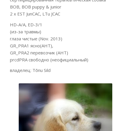
BOB, BOB puppy & junior
2 x EST JunCAC, LTu JCAC
HD-A/A, ED-3/1
(из-за травмы)
глаза чистые (Nov. 2013)
GR_PRA1 ясно(AHT),
GR_PRA2 перевозчик (AHT)
prcdPRA свободно (неофициальный)
владелец: Tõnu Sild